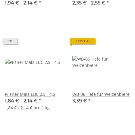
1,94 € -
2,14 €
*
2,35 € -
2,55 €
*
TOP
BESTSELLER
Pilsner Malz EBC 2,5 - 4,5
WB-06 Hefe für Weizenbiere
1,84 € -
2,14 €
*
3,39 €
*
1,84 € - 2,14 € pro 1 kg