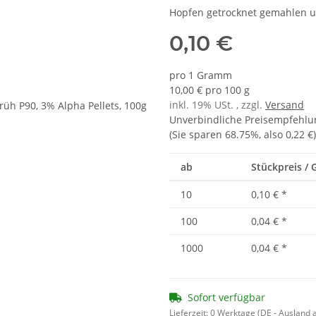
Hopfen getrocknet gemahlen un
0,10 €
pro 1 Gramm
10,00 € pro 100 g
inkl. 19% USt. , zzgl.
Versand
Unverbindliche Preisempfehlun
(Sie sparen
68.75%
, also
0,22 €
)
ab
Stückpreis /
10
0,10 €
*
100
0,04 €
*
1000
0,04 €
*
Sofort verfügbar
Lieferzeit:
0 Werktage
(DE - Ausland