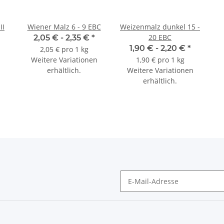
II
Wiener Malz 6 - 9 EBC
Weizenmalz dunkel 15 -
20 EBC
2,05 € -
2,35 €
*
1,90 € -
2,20 €
*
2,05 € pro 1 kg
Weitere Variationen
1,90 € pro 1 kg
erhältlich.
Weitere Variationen
erhältlich.