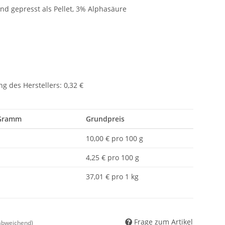
d gepresst als Pellet, 3% Alphasäure
g des Herstellers
:
0,32 €
 Gramm
Grundpreis
10,00 € pro 100 g
4,25 € pro 100 g
37,01 € pro 1 kg
Frage zum Artikel
 abweichend)