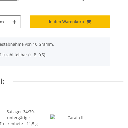
In den Warenkorb
mm
ndestabnahme von 10 Gramm.
ckzahl teilbar (z. B. 0,5).
l: