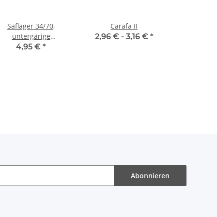
Saflager 34/70,
Carafa II
untergärige
2,96 € -
3,16 €
*
Trockenhefe - 11,5 g
4,95 €
*
Abonnieren